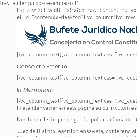
[rev_slider juicio-de-amparo-11]
55 5573 3011
consulta@bufetenacional.or
[vc_row full_width=”stretch_row_content_no_spa
el_id=”contenido-desktop”][vc_column][vc_row_
[/vc_column_inner][vc_column_inner width=”3/4″
[vc_column_text css=”.vc_custom_1621194302343{
Ignacio Burgoa Orihuela
[/vc_column_text][vc_column_text css=”.vc_cust
Consejero Emérito
[/vc_column_text][vc_column_text css=”.vc_cust
In Memoriam
[/vc_column_text][vc_column_text css=”.vc_cus
Pretender vaciar en esta página su curriculum es
Nos basta decir que se ganó a pulso su fama de “C
Juez de Distrito, escritor, ensayista, conferenci