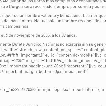
UNAM, autor de los libros más completos y consultados 
estro Burgoa será recordado siempre por su vida y por s
s que fue un hombre valiente y bondadoso. El amor que di
riño del país entero. No fue sólo un hombre reconocido 
r a campesinos.
 el 6 de noviembre de 2005, a los 87 años.
nte Bufete Jurídico Nacional no existiría sin su gener
ull_width=”stretch_row_content_no_spaces” content_p
: #ffffff !important;}” el_id=”contenido-mobile”][vc_
image=”735″ img_size=”full”][/vc_column_inner][vc_co
px !important;padding-left: 40px !important;}”][vc_col
!important;margin-bottom: 0px !important;}”]
om_1622906470363{margin-top: 0px !important;margin-b