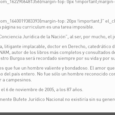
om_1622906481356{margin-top: 0px !important;margin-b
m_1640019383393{margin-top: 20px !important;}” el_clas
 página su curriculum es una tarea imposible.
onciencia Jurídica de la Nación”, al ser, por mucho, el j
sta, litigante implacable, doctor en Derecho, catedrátic
UNAM, autor de los libros más completos y consultados 
estro Burgoa será recordado siempre por su vida y por s
s que fue un hombre valiente y bondadoso. El amor que di
riño del país entero. No fue sólo un hombre reconocido 
r a campesinos.
 el 6 de noviembre de 2005, a los 87 años.
nte Bufete Jurídico Nacional no existiría sin su gene