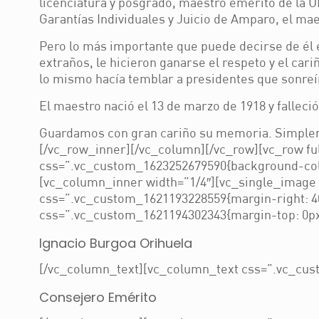
licenciatura y posgrado, maestro emérito de la 
Garantías Individuales y Juicio de Amparo, el ma
Pero lo más importante que puede decirse de él e
extraños, le hicieron ganarse el respeto y el ca
lo mismo hacía temblar a presidentes que sonreí
El maestro nació el 13 de marzo de 1918 y falleció
Guardamos con gran cariño su memoria. Simpleme
[/vc_row_inner][/vc_column][/vc_row][vc_row f
css=”.vc_custom_1623252679590{background-color
[vc_column_inner width=”1/4″][vc_single_image 
css=”.vc_custom_1621193228559{margin-right: 40
css=”.vc_custom_1621194302343{margin-top: 0px 
Ignacio Burgoa Orihuela
[/vc_column_text][vc_column_text css=”.vc_cust
Consejero Emérito