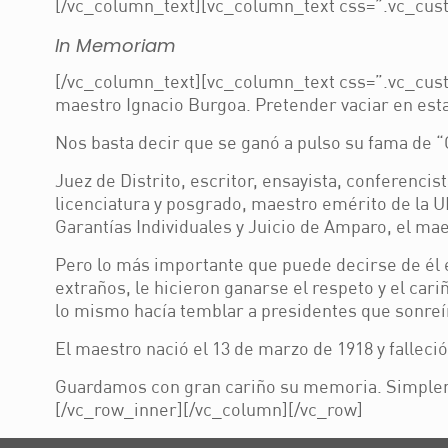
[/vc_column_text][vc_column_text css=”.vc_cust
In Memoriam
[/vc_column_text][vc_column_text css=”.vc_custo
maestro Ignacio Burgoa. Pretender vaciar en esta
Nos basta decir que se ganó a pulso su fama de “C
Juez de Distrito, escritor, ensayista, conferenci
licenciatura y posgrado, maestro emérito de la 
Garantías Individuales y Juicio de Amparo, el ma
Pero lo más importante que puede decirse de él e
extraños, le hicieron ganarse el respeto y el ca
lo mismo hacía temblar a presidentes que sonreí
El maestro nació el 13 de marzo de 1918 y falleció
Guardamos con gran cariño su memoria. Simpleme
[/vc_row_inner][/vc_column][/vc_row]