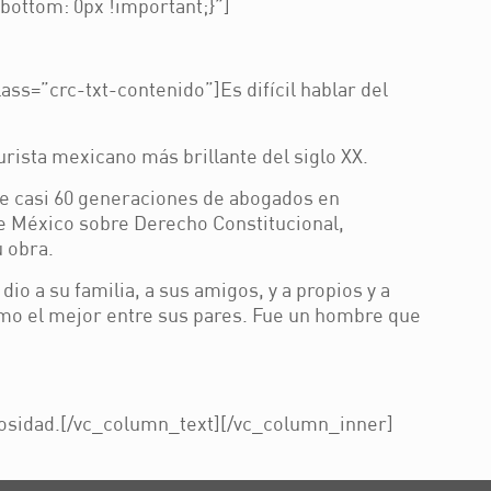
ottom: 0px !important;}”]
s=”crc-txt-contenido”]Es difícil hablar del
urista mexicano más brillante del siglo XX.
o de casi 60 generaciones de abogados en
de México sobre Derecho Constitucional,
u obra.
o a su familia, a sus amigos, y a propios y a
como el mejor entre sus pares. Fue un hombre que
rosidad.[/vc_column_text][/vc_column_inner]