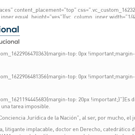
g
ces” content_placement=”top” css=”.vc_custom_1623252
inner equal_height=”yes”][vc_column_inner width=”1/4″
 css=”.vc_custom_1621193228559{margin-right: 40px !imp
margin-top: 0px !important;margin-bottom: 0px !impor
om_1622906470363{margin-top: 0px !important;margin-b
om_1622906481356{margin-top: 0px !important;margin-b
tom_1621194445683{margin-top: 20px !important;}”]
Es d
 una tarea imposible.
onciencia Jurídica de la Nación”, al ser, por mucho, el j
sta, litigante implacable, doctor en Derecho, catedrátic