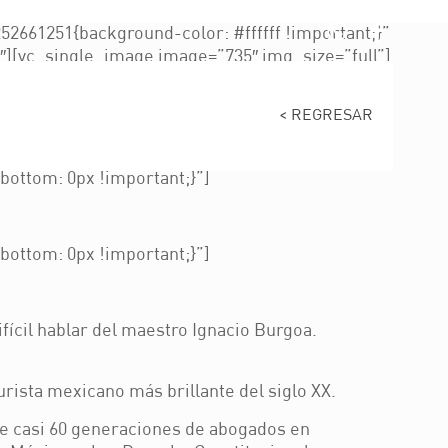
661251{background-color: #ffffff !important;}”
][vc_single_image image=”735″ img_size=”full”]
ortant;padding-left: 40px !important;}”]
tant;}”]
< REGRESAR
ottom: 0px !important;}”]
ottom: 0px !important;}”]
ifícil hablar del maestro Ignacio Burgoa.
urista mexicano más brillante del siglo XX.
o de casi 60 generaciones de abogados en