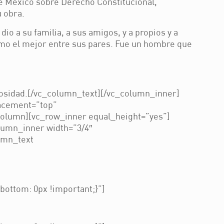
de México sobre Derecho Constitucional,
u obra.
o a su familia, a sus amigos, y a propios y a
como el mejor entre sus pares. Fue un hombre que
osidad.
[/vc_column_text][/vc_column_inner]
lacement=”top”
column][vc_row_inner equal_height=”yes”]
lumn_inner width=”3/4″
umn_text
ottom: 0px !important;}”]