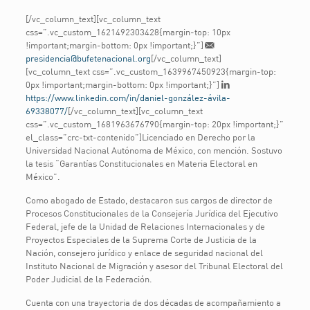
[/vc_column_text][vc_column_text
css=”.vc_custom_1621492303428{margin-top: 10px
!important;margin-bottom: 0px !important;}”]
presidencia@bufetenacional.org
[/vc_column_text]
[vc_column_text css=”.vc_custom_1639967450923{margin-top:
0px !important;margin-bottom: 0px !important;}”]
https://www.linkedin.com/in/daniel-gonzález-ávila-
69338077/
[/vc_column_text][vc_column_text
css=”.vc_custom_1681963676790{margin-top: 20px !important;}”
el_class=”crc-txt-contenido”]Licenciado en Derecho por la
Universidad Nacional Autónoma de México, con mención. Sostuvo
la tesis “Garantías Constitucionales en Materia Electoral en
México”.
Como abogado de Estado, destacaron sus cargos de director de
Procesos Constitucionales de la Consejería Jurídica del Ejecutivo
Federal, jefe de la Unidad de Relaciones Internacionales y de
Proyectos Especiales de la Suprema Corte de Justicia de la
Nación, consejero jurídico y enlace de seguridad nacional del
Instituto Nacional de Migración y asesor del Tribunal Electoral del
Poder Judicial de la Federación.
Cuenta con una trayectoria de dos décadas de acompañamiento a