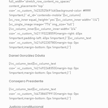
full_width=”stretch_row_content_no_spaces”
content_placement=”top”
css=”.vc_custom_1623252569146{background-color: #ffffff
!important;}” el_id=”contenido-mobile”][vc_column]
[vc_row_inner equal_height=”yes”][vc_column_inner width=”1/4″]
[vc_single_image image=”774″ img_size=”full”]
[/vc_column_inner][vc_column_inner width=”3/4″
css=”.vc_custom_1621193228559{margin-right: 40px
!important;padding-left: 40px !important;}”][vc_column_text
css=”.vc_custom_1621492230780{margin-top: 0px
!important;margin-bottom: 0px !important;}”]
Daniel González Dávila
[/vc_column_text][vc_column_text
css=”.vc_custom_1621492248353{margin-top: 0px
!important;margin-bottom: 0px !important;}”]
Consejero Presidente
[/vc_column_text][vc_column_text
css=”.vc_custom_1647386079913{margin-top: 0px
!important;margin-bottom: 0px !important;}”]
Justicia constitucional