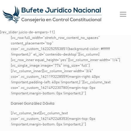
[rev_slider juicio-de-amparo-11]
[vc_row full_width=”stretch_row_content_no_spaces”
content_placement=”top”
css=”.vc_custom_1623252553851{background-color: #ffffff
!important;}” el_id=”contenido-desktop”][vc_column]
[vc_row_inner equal_height=”yes”][vc_column_inner width=”1/4″]
[vc_single_image image=”774″ img_size=”full”]
[/vc_column_inner][vc_column_inner width=”3/4″
css=”.vc_custom_1621193228559{margin-right: 40px
!important;padding-left: 40px !important;}”][vc_column_text
css=”.vc_custom_1621492230780{margin-top: 0px
!important;margin-bottom: 0px !important;}”]
Daniel González Dávila
[/vc_column_text][vc_column_text
css=”.vc_custom_1621492248353{margin-top: 0px
!important;margin-bottom: 0px !important;}”]