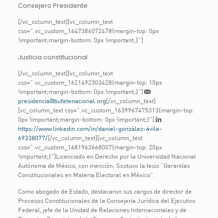
Consejero Presidente
[/vc_column_text][vc_column_text
css=”.vc_custom_1647386072478{margin-top: 0px
!important;margin-bottom: 0px !important;}”]
Justicia constitucional
[/vc_column_text][vc_column_text
css=”.vc_custom_1621492303428{margin-top: 10px
!important;margin-bottom: 0px !important;}”]
presidencia@bufetenacional.org
[/vc_column_text]
[vc_column_text css=”.vc_custom_1639967475313{margin-top:
0px !important;margin-bottom: 0px !important;}”]
https://www.linkedin.com/in/daniel-gonzález-ávila-
69338077/
[/vc_column_text][vc_column_text
css=”.vc_custom_1681963668007{margin-top: 20px
!important;}”]Licenciado en Derecho por la Universidad Nacional
Autónoma de México, con mención. Sostuvo la tesis “Garantías
Constitucionales en Materia Electoral en México”.
Como abogado de Estado, destacaron sus cargos de director de
Procesos Constitucionales de la Consejería Jurídica del Ejecutivo
Federal, jefe de la Unidad de Relaciones Internacionales y de